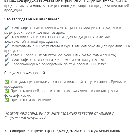
на
международной выставке RosUpack 2025
в
«Крокус Экспо»
, где мы
представим вам
уникальные решения
для защиты и продвижения вашей
продукции.
Что вас ждёт на нашем стенде?
✔ Голографические наклейки для защиты продукции от подделки и
маркировки оригинальных товаров;
✔ Наклейки с защитой от вскрытия для медицины, косметики,
алкогольной и иной продукции;
✔ Голограммы с 3D-эффектами и скрытыми символами для премиальных
продуктов;
✔ Комбинированные этикетки со сложными элементами защиты;
✔ Голографическая фольга для декорирования упаковки;
✔ Фотополимерные голограммы по технологии 3D-Gram®.
Специально для гостей:
✅ Консультация специалистов по уникальной защите вашего бренда и
продукции.
✅ Презентация кейсов — как мы помогли клиентам снизить риски
фальсификации.
✅ Презенты за посещение.
Посетив наш стенд, вы получите гарантию качества от лидера с
безупречной репутацией!
Забронируйте встречу заранее для детального обсуждения ваших