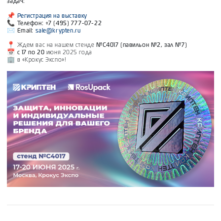
задач:
📌
Регистрация на выставку
📞
Телефон:
+7 (495) 777-07-22
✉
Email:
sale@krypten.ru
📍 Ждем вас на нашем стенде
№С4017 (павильон №2, зал №7)
📅
с 17 по 20
июня 2025 года
🏢 в «Крокус Экспо»!